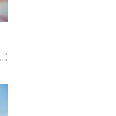
uelo
h no