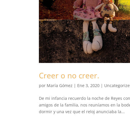
Creer o no creer.
por
María Gómez
|
Ene 3, 2020
|
Uncategoriz
De mi infancia recuerdo la noche de Reyes con
amigos de la familia, nos reuníamos en la bod
dormir y una vez que el reloj anunciaba la...