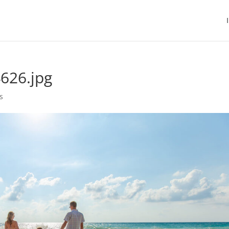
4626.jpg
s